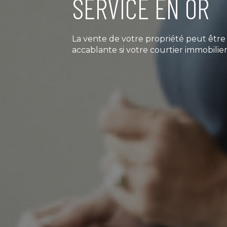
SERVICE EN OR
La vente de votre propriété peut êtr
accablante si votre courtier immobilier 