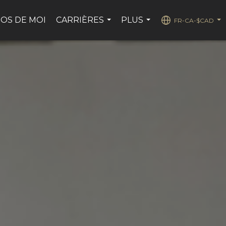
OS DE MOI
CARRIÈRES
PLUS
FR-CA-$CAD
...
...
...